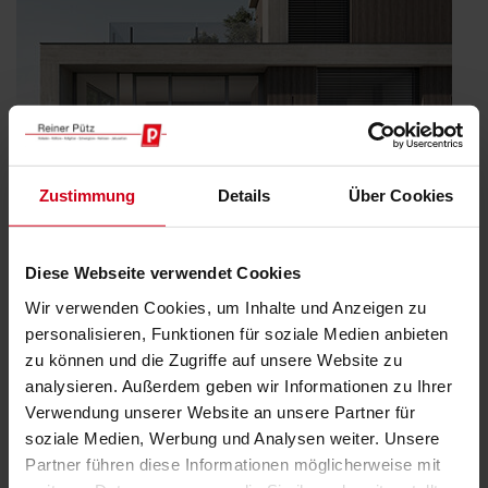
Zustimmung
Details
Über Cookies
Diese Webseite verwendet Cookies
Wir verwenden Cookies, um Inhalte und Anzeigen zu
WAREMA Insektenschutzrollo GrandSlide:
Einfach grandios
personalisieren, Funktionen für soziale Medien anbieten
zu können und die Zugriffe auf unsere Website zu
Veröffentlicht
3. Juli 2025
analysieren. Außerdem geben wir Informationen zu Ihrer
am
Glasfassaden mit großformatigen Fenster- und Türöffnungen,
Verwendung unserer Website an unsere Partner für
Hebe-Schiebetüren oder Glas-Falt-Anlagen sorgen in der
soziale Medien, Werbung und Analysen weiter. Unsere
modernen Architektur für viel Licht und Transparenz. Genau
Partner führen diese Informationen möglicherweise mit
hierfür bietet WAREMA einen Premium-Insektenschutz der neuen