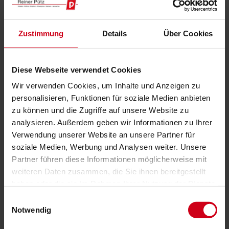
„Wohlfühl-
weiterlesen
Ambiente
in
Zustimmung
Details
Über Cookies
Ihrem
Wintergarten“
Diese Webseite verwendet Cookies
Wir verwenden Cookies, um Inhalte und Anzeigen zu
personalisieren, Funktionen für soziale Medien anbieten
zu können und die Zugriffe auf unsere Website zu
analysieren. Außerdem geben wir Informationen zu Ihrer
Verwendung unserer Website an unsere Partner für
soziale Medien, Werbung und Analysen weiter. Unsere
Partner führen diese Informationen möglicherweise mit
weiteren Daten zusammen, die Sie ihnen bereitgestellt
haben oder die sie im Rahmen Ihrer Nutzung der Dienste
gesammelt haben.
Einwilligungsauswahl
Notwendig