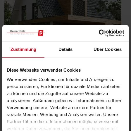
Zustimmung
Details
Über Cookies
Diese Webseite verwendet Cookies
Wir verwenden Cookies, um Inhalte und Anzeigen zu
Förderung für Ihre Sanierung Teil 3: KfW
personalisieren, Funktionen für soziale Medien anbieten
Kredit
zu können und die Zugriffe auf unsere Website zu
Veröffentlicht
27. September 2024
analysieren. Außerdem geben wir Informationen zu Ihrer
am
Auf die bereits vorgestellten Fördermöglichkeiten BEG EM und
Verwendung unserer Website an unsere Partner für
iSFP folgt die KfW-Förderung. Sie haben das Ziel, den Standard
soziale Medien, Werbung und Analysen weiter. Unsere
eines Effizienzhauses gemäß GEG (Gebäudeenergiegesetz) zu
Partner führen diese Informationen möglicherweise mit
erreichen? Hierbei unterstützt Sie die KfW. Erhalten Sie einen
weiteren Daten zusammen, die Sie ihnen bereitgestellt