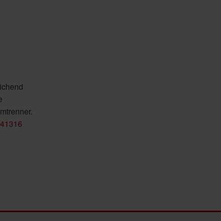
eichend
e
mtrenner.
441316