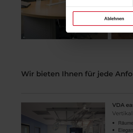
Ablehnen
Wir bieten Ihnen für jede An
VDA ea
Vertika
Räume o
Elegant