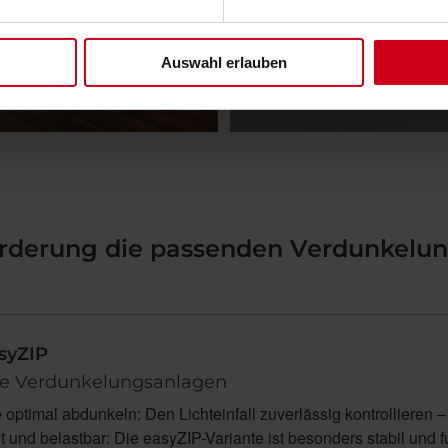
Auswahl erlauben
forderung die passenden Verdunkelu
syZIP
le Verdunkelungsanlagen
ptimal abdunkeln: Den Lichteinfall zuverlässig kontrollieren –
 und belastbar: Die easyZIP-Variante ist besonders stabil und f