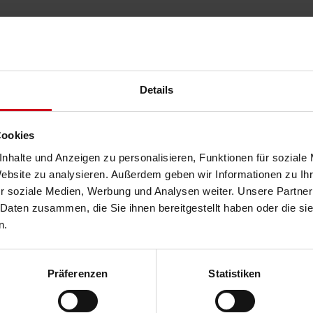
z vor dem Fenster oder unter einer Lichtkuppel, die zugefahre
verdunkelt. Die spezielle Konstruktion der WAREMA Verdunkelun
e Eignung für Räume mit sehr hohen Anforderungen z.B. Labore 
 für den medizinischen Bereich, den präventiven Brandschutz o
e Räume ausstatten.
Details
Cookies
nhalte und Anzeigen zu personalisieren, Funktionen für soziale
Website zu analysieren. Außerdem geben wir Informationen zu I
r soziale Medien, Werbung und Analysen weiter. Unsere Partner
 Daten zusammen, die Sie ihnen bereitgestellt haben oder die s
n.
Präferenzen
Statistiken