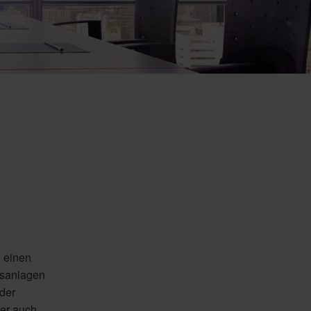
n einen
gsanlagen
oder
der auch