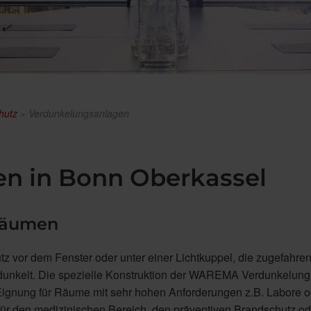
hutz
»
Verdunkelungsanlagen
n in Bonn Oberkassel
Räumen
z vor dem Fenster oder unter einer Lichtkuppel, die zugefahre
verdunkelt. Die spezielle Konstruktion der WAREMA Verdunkelun
e Eignung für Räume mit sehr hohen Anforderungen z.B. Labore 
 für den medizinischen Bereich, den präventiven Brandschutz o