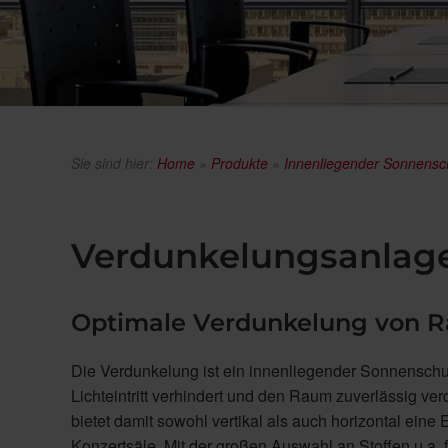
Sie sind hier:
Home
»
Produkte
»
Innenliegender Sonnensc
Verdunkelungsanlage
Optimale Verdunkelung von 
Die Verdunkelung ist ein innenliegender Sonnenschut
Lichteintritt verhindert und den Raum zuverlässig 
bietet damit sowohl vertikal als auch horizontal ein
Konzertsäle. Mit der großen Auswahl an Stoffen u.a.