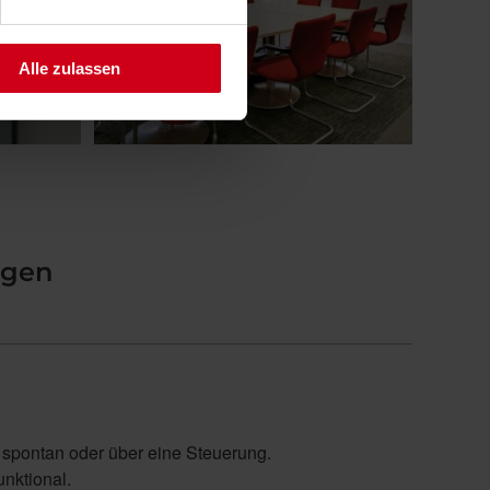
Alle zulassen
ngen
 spontan oder über eine Steuerung.
unktional.