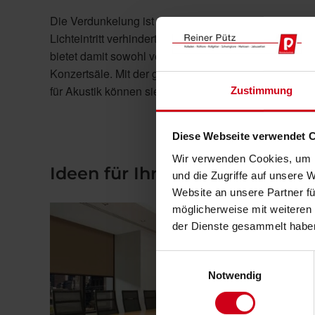
Die Verdunkelung ist ein innenliegender Sonnenschut
Lichteintritt verhindert und den Raum zuverlässig 
bietet damit sowohl vertikal als auch horizontal ein
Konzertsäle. Mit der großen Auswahl an Stoffen u.a.
für Akustik können sie perfekt zusammengestellt ihr
Zustimmung
Diese Webseite verwendet 
Wir verwenden Cookies, um I
Ideen für Ihr Objekt
und die Zugriffe auf unsere 
Website an unsere Partner fü
möglicherweise mit weiteren
der Dienste gesammelt habe
Einwilligungsauswahl
Notwendig