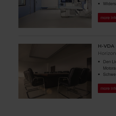
Widers
more inf
H-VDA
Horizon
Den Li
Motoran
Schwer
more inf