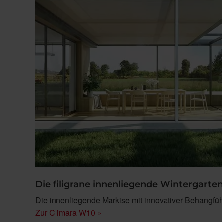
Die filigrane innenliegende Wintergart
Die innenliegende Markise mit innovativer Behangfüh
Zur Climara W10 »