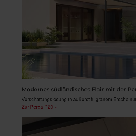
Modernes südländisches Flair mit der P
Verschattungslösung in äußerst filigranem Erscheinung
Zur Perea P20 »