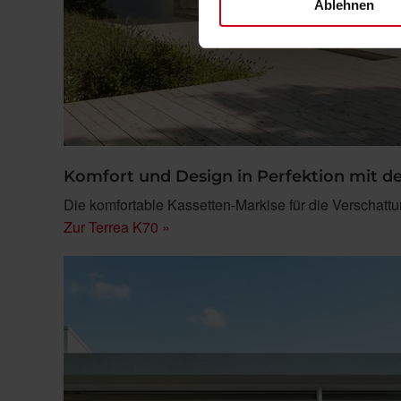
Ablehnen
Komfort und Design in Perfektion mit d
Die komfortable Kassetten-Markise für die Verschattu
Zur Terrea K70 »