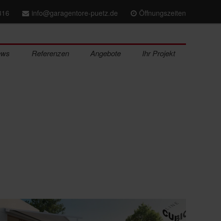
316
info@garagentore-puetz.de
Öffnungszeiten
ews
Referenzen
Angebote
Ihr Projekt