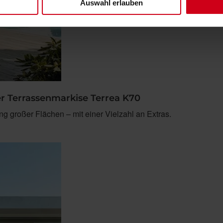
Auswahl erlauben
er Terrassenmarkise Terrea K70
ng großer Flächen – mit einer Vielzahl an Extras.