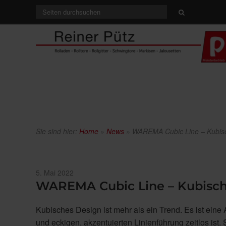
Sie sind hier:
Home
»
News
»
WAREMA Cubic Line – Kubisc
Veröffentlicht
5. Mai 2022
am
WAREMA Cubic Line – Kubisch
Kubisches Design ist mehr als ein Trend. Es ist eine A
und eckigen, akzentuierten Linienführung zeitlos ist