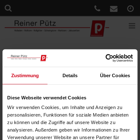
Sie sind hier:
Home
»
News
»
Planen Sie Ihre Markise live an
Ihrer Terrasse
Veröffentlicht
5. August 2021
Zustimmung
Details
Über Cookies
am
Planen Sie Ihre Markise live an Ihrer
Terrasse
Diese Webseite verwendet Cookies
Mit der neuen WAREMA Designer App!
Wir verwenden Cookies, um Inhalte und Anzeigen zu
Mit dem WAREMA Designer, einer smarten App lassen sich
personalisieren, Funktionen für soziale Medien anbieten
Outdoor Living Produkte als smarte App-Anwendung am eigenen
zu können und die Zugriffe auf unsere Website zu
Haus erleben.
analysieren. Außerdem geben wir Informationen zu Ihrer
Verwendung unserer Website an unsere Partner für