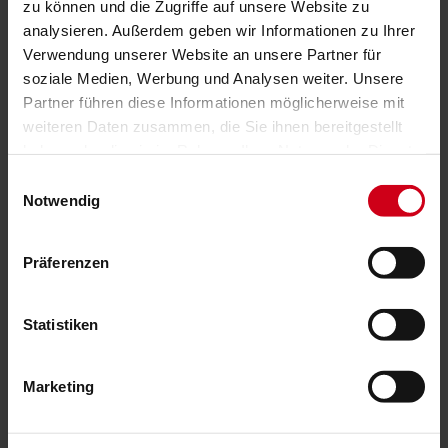
zu können und die Zugriffe auf unsere Website zu
analysieren. Außerdem geben wir Informationen zu Ihrer
Verwendung unserer Website an unsere Partner für
soziale Medien, Werbung und Analysen weiter. Unsere
Partner führen diese Informationen möglicherweise mit
weiteren Daten zusammen, die Sie ihnen bereitgestellt
haben oder die sie im Rahmen Ihrer Nutzung der Dienste
gesammelt haben.
Einwilligungsauswahl
Notwendig
Technologie ProVisio: Verbesserter
Sichtschutz trifft optimierte Durchsicht
Verbesserter Schutz vor neugierigen Blicken von außen
Präferenzen
Gleichzeitig optimierte Durchsicht nach draußen (um 25
% dank fließender Lamellenneigung)
Perfekte Tageslichtnutzung über den oberen
Statistiken
Behangbereich
Marketing