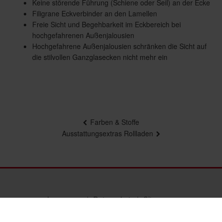
Keine störende Führung (Schiene oder Seil) an der Ecke
Filigrane Eckverbinder an den Lamellen
Freie Sicht und Begehbarkeit im Eckbereich bei
hochgefahrenen Außenjalousien
Hochgefahrene Außenjalousien schränken die Sicht auf
die stilvollen Ganzglasecken nicht mehr ein
Beitragsnavigation
Farben & Stoffe
Ausstattungsextras Rollladen
Impressum
Datenschutz
Sitemap