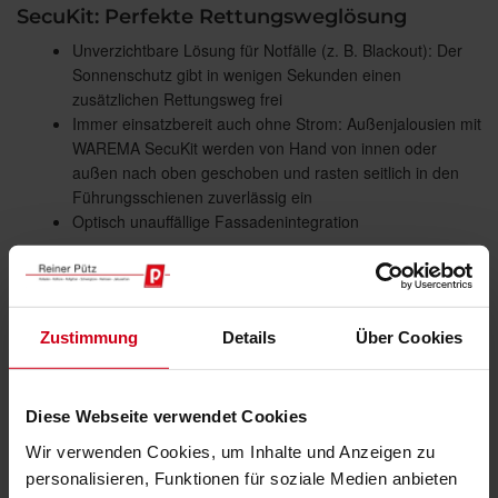
SecuKit: Perfekte Rettungsweglösung
Unverzichtbare Lösung für Notfälle (z. B. Blackout): Der
Sonnenschutz gibt in wenigen Sekunden einen
zusätzlichen Rettungsweg frei
Immer einsatzbereit auch ohne Strom: Außenjalousien mit
WAREMA SecuKit werden von Hand von innen oder
außen nach oben geschoben und rasten seitlich in den
Führungsschienen zuverlässig ein
Optisch unauffällige Fassadenintegration
Zustimmung
Details
Über Cookies
Diese Webseite verwendet Cookies
Wir verwenden Cookies, um Inhalte und Anzeigen zu
personalisieren, Funktionen für soziale Medien anbieten