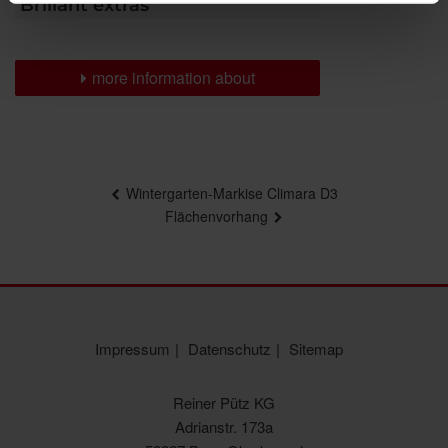
Brillant extras
more information about
Beitragsnavigation
Wintergarten-Markise Climara D3
Flächenvorhang
Impressum
Datenschutz
Sitemap
Reiner Pütz KG
Adrianstr. 173a