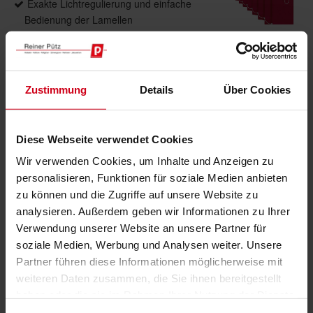
Exakte Lichtregulierung und einfache
Bedienung der Lamellen
Sommerlicher Wärmeschutz, Durchsicht,
Blend- und Sichtschutz je nach Behangwahl
Optimale Lösung für schräge oder
gebogene Flächen
Zustimmung
Details
Über Cookies
Ausführungen als gerade Anlagen, schräge
Anlagen, horizontale gebogen und vertikal
gebogen möglich
Diese Webseite verwendet Cookies
Wir verwenden Cookies, um Inhalte und Anzeigen zu
personalisieren, Funktionen für soziale Medien anbieten
Product details
zu können und die Zugriffe auf unsere Website zu
analysieren. Außerdem geben wir Informationen zu Ihrer
max. Breite: 7.000 mm
Verwendung unserer Website an unsere Partner für
max. Höhe*: 5.000 mm
soziale Medien, Werbung und Analysen weiter. Unsere
max. Fläche: 30 m²
Partner führen diese Informationen möglicherweise mit
Lamellenbreite: 89, 127 mm
weiteren Daten zusammen, die Sie ihnen bereitgestellt
Bedienung: Fahrbewegung und Wenden
haben oder die sie im Rahmen Ihrer Nutzung der Dienste
durch Schnur/Kugelkette, Stab oder Motor
gesammelt haben.