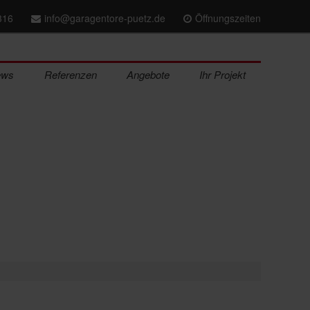
316
info@garagentore-puetz.de
Öffnungszeiten
ews
Referenzen
Angebote
Ihr Projekt