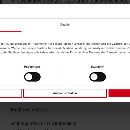
Gestellfarbe: über 200 RAL-Farben (pulverbeschichtet,
Bespannung: über 130 hochwertige Acryl Standard / Acr
Luftreinigungseffekt (gegen Aufpreis)
Details
Product description
gen zu personalisieren, Funktionen für soziale Medien anbieten zu können und die Zugriffe auf
 unserer Website an unsere Partner für soziale Medien, Werbung und Analysen weiter. Unsere Pa
 die Sie ihnen bereitgestellt haben oder die sie im Rahmen Ihrer Nutzung der Dienste gesamme
Ganz gleich, ob auf der schmalen Terrasse eines
und die robuste Konstruktion eignen sich ideal für den
Straßencafés oder im großzügigen Poolbereich
Einsatz in der Gastronomie. Beeindruckende
Präferenzen
Statistiken
exklusiver Hotelanlagen: Der Großschirm Big Ben
Spannweiten von bis zu 7m bieten genügend Platz
wird allen Ihren Anforderungen gerecht. Die einfache
für Ihre Gäste und machen den repräsentativen
und schnelle Bedienung, die vielseitige Ausstattung
Auswahl erlauben
Brillant extras
Integriertes LED-Strebenlicht