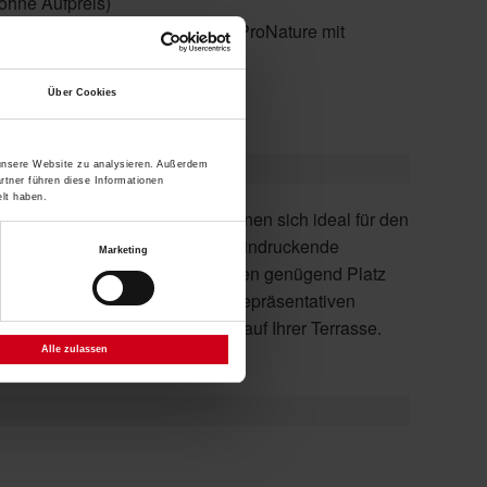
 ohne Aufpreis)
yl Lumera Stoffe / NEU: Acryl ProNature mit
Über Cookies
 unsere Website zu analysieren. Außerdem
rtner führen diese Informationen
lt haben.
Marketing
Schattenspender zum Blickfang auf Ihrer Terrasse.
Alle zulassen