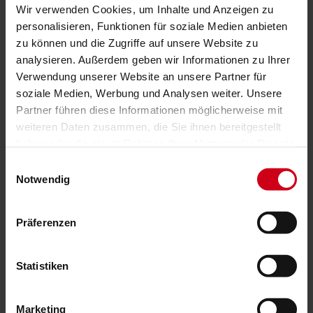
Wir verwenden Cookies, um Inhalte und Anzeigen zu
personalisieren, Funktionen für soziale Medien anbieten
max. Breite: 3300 mm
zu können und die Zugriffe auf unsere Website zu
max. Höhe: 4000 mm
analysieren. Außerdem geben wir Informationen zu Ihrer
max. Fläche: 14,10 m²
Verwendung unserer Website an unsere Partner für
Lamellenbreite: 16 mm, 25 mm, 50 mm
Bedienung: Schnur, Schnur/Stab, Kette,
soziale Medien, Werbung und Analysen weiter. Unsere
Stab mit versteckter Schnur, Kurbel,
Partner führen diese Informationen möglicherweise mit
Elektroantrieb
weiteren Daten zusammen, die Sie ihnen bereitgestellt
Führung: Optional, seitlich mit Seil
haben oder die sie im Rahmen Ihrer Nutzung der Dienste
Anwendungsbereiche: Für Fenster, Türen,
gesammelt haben.
Einwilligungsauswahl
Bildschirmarbeitsplätze
Notwendig
Montage: An Wand und Decken sowie über
Klemmträger
Präferenzen
Statistiken
Product description
Die Alujaousien sind so individuell wie Ihr
Marketing