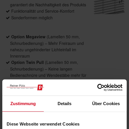
garantiert die Nachhaltigkeit des Produkts
Funktionalität und Service-Komfort
Sonderformen möglich
Option Megaview
(Lamellen 50 mm,
Schnurbedienung) – Mehr Freiraum und
nahezu ungehinderter Lichteinfall im
Innenraum
Option Twin Pull
(Lamellen 50 mm,
Schnurbedienung) – Keine langen
Bedienschnüre und Wendestäbe mehr für
eine einfachere Handhabung
Option Light Less
– Verbesserte
Abdunkelung und erhöhter Schutz vor UV-
Strahlen
Zustimmung
Details
Über Cookies
Diese Webseite verwendet Cookies
Product details